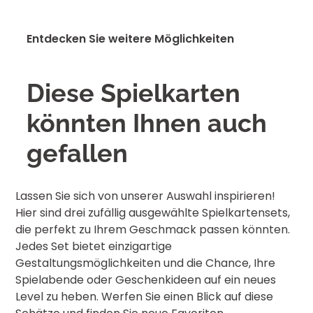
Deutschland
Entdecken Sie weitere Möglichkeiten
Diese Spielkarten
Deutschland
könnten Ihnen auch
Klarsicht-Etui
gefallen
Österreich
Diese Verpackungsvariante besteht aus
einem durchsichtigen, stabilen Kunststoff, der
sowohl robust als auch zweckmäßig ist. Sie
Lassen Sie sich von unserer Auswahl inspirieren!
Österreich
eignet sich preislich besonders für
Hier sind drei zufällig ausgewählte Spielkartensets,
Bestellungen bis zu etwa 7.500 Stück.
die perfekt zu Ihrem Geschmack passen könnten.
Jedes Set bietet einzigartige
EU
Gestaltungsmöglichkeiten und die Chance, Ihre
Spielabende oder Geschenkideen auf ein neues
Level zu heben. Werfen Sie einen Blick auf diese