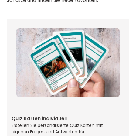
Schätze und finden Sie neue Favoriten.
EU
Metallbox
Schweiz
Diese Verpackungsoption ist nicht nur
elegant und widerstandsfähig, sondern bietet
auch die Möglichkeit einer individuellen
Schweiz
Bedruckung. Ideal ist sie für Bestellungen von
bis zu etwa 500 Stücken, wobei sie im
Vergleich zu anderen bedruckbaren
Verpackungen meistens die kostengünstigste
Wahl darstellt.
Quiz Karten individuell
Erstellen Sie personalisierte Quiz Karten mit
eigenen Fragen und Antworten für