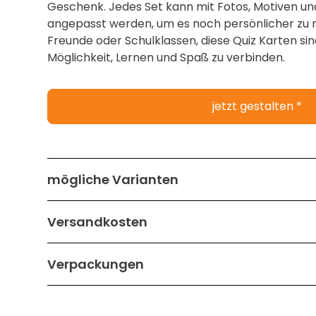
Geschenk. Jedes Set kann mit Fotos, Motiven und
angepasst werden, um es noch persönlicher zu m
Freunde oder Schulklassen, diese Quiz Karten sin
Möglichkeit, Lernen und Spaß zu verbinden.
jetzt gestalten *
mögliche Varianten
Quizkarten Allgemeinwissen - 33 Karten - 
Versandkosten
Quizkarten Allgemeinwissen - 55 Karten -
Alle Preisangaben inkl. 19% MwSt.; Bei Auslands
Verpackungen
Besteller die ggf. im Zielland anfallenden Steuer
Quizkarten Allgemeinwissen - 110 Karten -
Jedes unserer Spielkartensets wird standardmäß
eingewickelt oder mit einem Cellophanstreifen v
Lieferland
Versandart
Pos