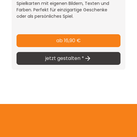
Spielkarten mit eigenen Bildern, Texten und
 die Möglichkeit,
Farben. Perfekt für einzigartige Geschenke
hren Wünschen bedruckt
oder als persönliches Spiel.
ion ist preislich vor
gen ab einer Menge von
mpfehlenswert.
ab 16,90 €
jetzt gestalten *
achtel
und widerstandsfähige
s Hartkarton
n ganz nach Ihren
ckt werden. Preislich
r Bestellungen ab 500