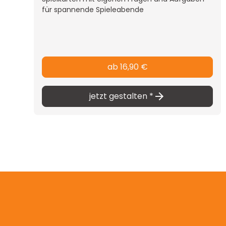
gefertigt und bietet
für spannende Spieleabende
vollständig nach I
zu werden. Diese Opt
allem für Bestellun
rund 1.000 Stück e
ab 16,90 €
jetzt gestalten *
Stülpdeckel-Sch
Diese hochwertige 
Verpackung wird au
hergestellt und kan
Vorstellungen bedru
ist sie besonders fü