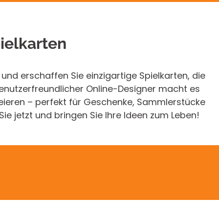
grund ihrer
ffenheit wird sie auch
, speziell bei
empfohlen.
pielkarten
f und erschaffen Sie einzigartige Spielkarten, die
benutzerfreundlicher Online-Designer macht es
 kreieren – perfekt für Geschenke, Sammlerstücke
ie jetzt und bringen Sie Ihre Ideen zum Leben!