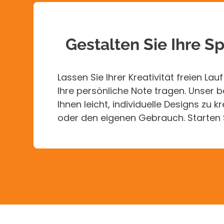
Stück geeignet. Auf
hochwertigen Bescha
für kleinere Auflagen
Verlagsprodukten, 
Gestalten Sie Ihre S
Lassen Sie Ihrer Kreativität freien Lau
Ihre persönliche Note tragen. Unser 
Ihnen leicht, individuelle Designs zu
oder den eigenen Gebrauch. Starten S