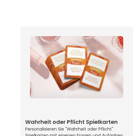
2 -
EU
DHL Paket
Diese Verpackungsop
Arb
elegant und widerst
bietet auch die Mögl
3 -
Schweiz
DHL Warenpost
individuellen Bedruck
Arb
Bestellungen von bi
wobei sie im Vergle
3 -
bedruckbaren Verp
Schweiz
DHL Paket
Arb
kostengünstigste Wa
Faltschachtel
Wahrheit oder Pflicht Spielkarten
Diese Verpackung w
Personalisieren Sie "Wahrheit oder Pflicht"
beschichtetem Ch
Spielkarten mit eigenen Fragen und Aufgaben