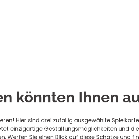
ur Verfügung.
2 - 4
4,90 €
Arbeitstage
1 - 3
5,90 €
Arbeitstage
ariante besteht aus
, stabilen Kunststoff,
ls auch zweckmäßig ist.
- 5
7,90 €
slich besonders für
beitstage
 etwa 7.500 Stück.
en könnten Ihnen a
- 4
9,90 €
beitstage
 5
eren! Hier sind drei zufällig ausgewählte Spielkarte
7,90 €
eitstage
et einzigartige Gestaltungsmöglichkeiten und die
. Werfen Sie einen Blick auf diese Schätze und fin