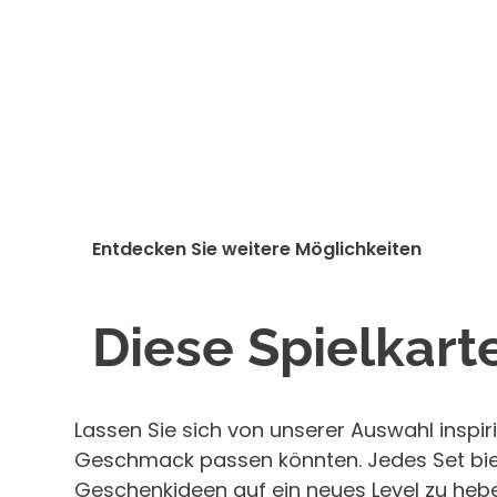
hierzu weitere optionale Verpackungsoptionen z
Deutschland
DHL Warenpost
Klarsicht-Etui
Deutschland
DHL Paket
Diese Verpackungsv
einem durchsichtigen
der sowohl robust a
2 
Entdecken Sie weitere Möglichkeiten
Österreich
DHL Warenpost
Sie eignet sich prei
Ar
Bestellungen bis zu
Diese Spielkart
2 
Österreich
DHL Paket
Ar
2 -
Lassen Sie sich von unserer Auswahl inspiri
EU
DHL Warenpost
Arb
Geschmack passen könnten. Jedes Set biet
Metallbox
Geschenkideen auf ein neues Level zu heben