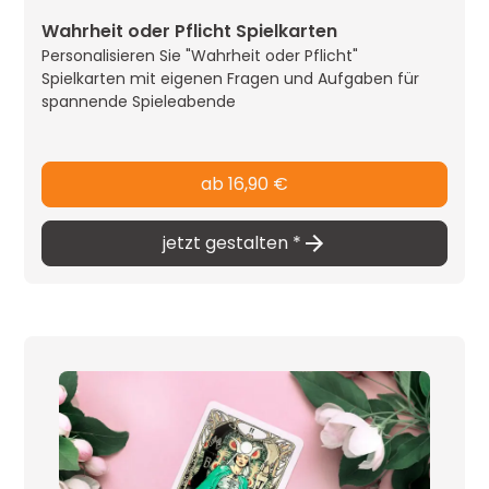
bedruckt werden. Preislich ist sie besonders
Wahrheit oder Pflicht Spielkarten
für Bestellungen ab 500 Stück geeignet.
Personalisieren Sie "Wahrheit oder Pflicht"
Aufgrund ihrer hochwertigen Beschaffenheit
Spielkarten mit eigenen Fragen und Aufgaben für
wird sie auch für kleinere Auflagen, speziell bei
spannende Spieleabende
Verlagsprodukten, empfohlen.
ab 16,90 €
jetzt gestalten *