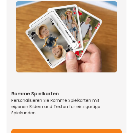
Diese Verpackungsoption ist nicht nur
elegant und widerstandsfähig, sondern bietet
auch die Möglichkeit einer individuellen
Schweiz
Bedruckung. Ideal ist sie für Bestellungen von
bis zu etwa 500 Stücken, wobei sie im
Vergleich zu anderen bedruckbaren
Verpackungen meistens die kostengünstigste
Wahl darstellt.
Romme Spielkarten
Personalisieren Sie Romme Spielkarten mit
eigenen Bildern und Texten für einzigartige
Spielrunden
Faltschachtel
Diese Verpackung wird aus hochwertigem,